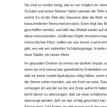
Sie sind so restlos lustig, wie es nur möglich ist, w
Schulen und weise Männer haben niemals die Tiefe er
wohnt. Es ist die Tiefe des Staunens über die Welt, 
transzendenter Menschenverstand. Darin liegt das B
geschaffen werden, und daß das Weltall wieder auf di
diese entzückenden, rundlichen Köpfe herunterschaue
Hoffentlich klappts
menschlichen Pilze, sollten wir uns immer zuerst eri
gibt, neu wie am siebenten Schöpfungstage. In jeder
Kurt von Wels-Mannerheim
0
3166
neue Städte, ein neues Meer.
Schwierigkeiten ein neues Weltall gibt, neu wie
Im gesunden Denken ist immer ein dunkler Impuls vor
Schöpfungstage . In...
wenn wir erst einmal das gewöhnliche Erdenleben ver
daß wir keine zweite Apokalypse nötig hätten, wenn
die Sterne sehen könnten, wie ein Kind sie sieht. Das
verborgen ist und die sie bis ans Ende aufrecht halte
leicht davon zu überzeugen, daß sie neue schätzensw
überzeugt werden, daß sie das richtig geschätzt hat
Sterne ohne Zahl finden, es gibt immer noch den neue