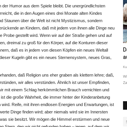
Guter Sound
enn der Humor aus dem Spiele bleibt. Die unergründlichsten
Kurt von Wels-Mannerheim
0
3119
reicht, die in den Augen eines drei Monate alten Kindes
und Staunen über die Welt ist nicht Mystizismus, sondern
einfach mal reinhören...
erückende an Kindern, daß mit jedem von ihnen alle Dinge neu
e Probe gestellt wird. Wenn wir auf der Straße gehen und auf
n, dreimal zu groß für den Körper, auf die Konturen dieser
D
nnern, daß es in jedem von diesen Köpfen ein neues Weltall
a
 dieser Kugeln gibt es ein neues Sternensystem, neues Gras,
Ku
 am siebenten
handen, daß Religion uns eher graben als klettern lehre; daß,
Wi
stünden, wir alles verstünden. Ähnlich ist unser Empfinden,
Za
 wir mit einem Schlag herkömmlichen Brauch vernichten und
 ist die große Wahrheit, die immer hinter der Kinderanbetung
n wird. Reife, mit ihren endlosen Energien und Erwartungen, ist
erte Dinge finden wird; aber niemals wird sie im Innersten
, was sie besitzt. Wir mögen die Himmel erstürmen und neue
n Stern, den wir nicht gefunden haben – jenen, auf dem wir