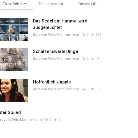
Diese Woche
Dieser Monat
Dieses Jahr
Das Segel am Himmel wird
ausgeleuchtet
Kurt von Wels-Mannerheim
0
536
Schätzenswerte Dinge
Kurt von Wels-Mannerheim
0
15
Hoffentlich klappts
Kurt von Wels-Mannerheim
0
10
uter Sound
rt von Wels-Mannerheim
0
9