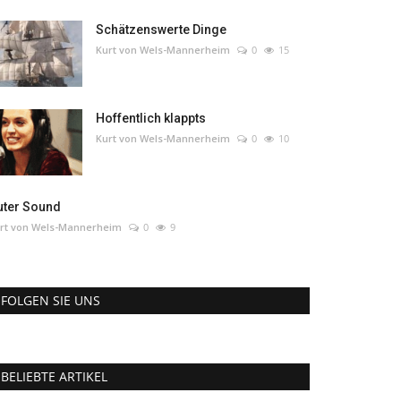
Schätzenswerte Dinge
Kurt von Wels-Mannerheim
0
15
Hoffentlich klappts
Kurt von Wels-Mannerheim
0
10
uter Sound
rt von Wels-Mannerheim
0
9
FOLGEN SIE UNS
BELIEBTE ARTIKEL