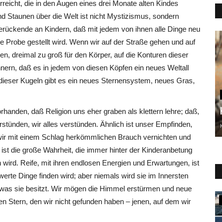
reicht, die in den Augen eines drei Monate alten Kindes
und Staunen über die Welt ist nicht Mystizismus, sondern
erückende an Kindern, daß mit jedem von ihnen alle Dinge neu
e Probe gestellt wird. Wenn wir auf der Straße gehen und auf
n, dreimal zu groß für den Körper, auf die Konturen dieser
nnern, daß es in jedem von diesen Köpfen ein neues Weltall
 dieser Kugeln gibt es ein neues Sternensystem, neues Gras,
handen, daß Religion uns eher graben als klettern lehre; daß,
stünden, wir alles verstünden. Ähnlich ist unser Empfinden,
 wir mit einem Schlag herkömmlichen Brauch vernichten und
 ist die große Wahrheit, die immer hinter der Kinderanbetung
n wird. Reife, mit ihren endlosen Energien und Erwartungen, ist
erte Dinge finden wird; aber niemals wird sie im Innersten
, was sie besitzt. Wir mögen die Himmel erstürmen und neue
n Stern, den wir nicht gefunden haben – jenen, auf dem wir
Antike