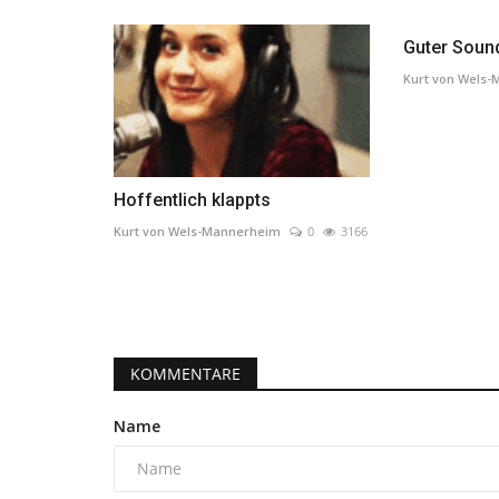
Guter Soun
Kurt von Wels
Hoffentlich klappts
Kurt von Wels-Mannerheim
0
3166
KOMMENTARE
Name