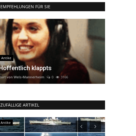
EMPFEHLUNGEN FÜR SIE
Antike
Hoffentlich klappts
Kurt von Wels-Mannerheim
0
3166
ZUFÄLLIGE ARTIKEL
Antike
Antike