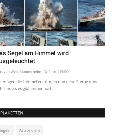
as Segel am Himmel wird
Schätzensw
usgeleuchtet
Kurt von Wels-Ma
rt von Wels-Mannerheim
0
116890
Das ist die große
Kinderanbetung v
r mögen die Himmel erstürmen und neue Sterne ohne
hl finden, es gibt immer noch...
PLAKETTEN
Segeln
Astronomie