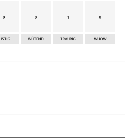
0
0
1
0
USTIG
WÜTEND
TRAURIG
WHOW