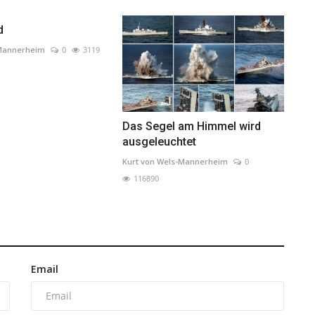
d
-Mannerheim
0
3119
Das Segel am Himmel wird
ausgeleuchtet
Kurt von Wels-Mannerheim
0
116890
Email