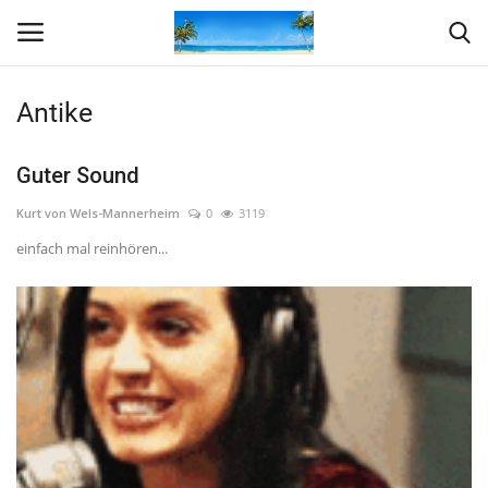
Antike
Startseite
Guter Sound
Kontakt
Kurt von Wels-Mannerheim
0
3119
einfach mal reinhören...
Philosophie
Einfach gehalten
Galerie