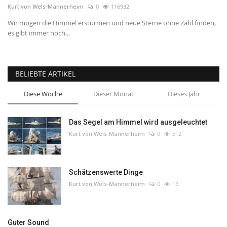
Kurt von Wels-Mannerheim
0
116932
Wir mögen die Himmel erstürmen und neue Sterne ohne Zahl finden,
es gibt immer noch...
BELIEBTE ARTIKEL
Diese Woche
Dieser Monat
Dieses Jahr
Das Segel am Himmel wird ausgeleuchtet
Kurt von Wels-Mannerheim
0
512
Schätzenswerte Dinge
Kurt von Wels-Mannerheim
0
13
Guter Sound