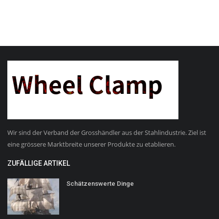
Wir sind der Verband der Grosshändler aus der Stahlindustrie. Ziel ist
eine grössere Marktbreite unserer Produkte zu etablieren.
ZUFÄLLIGE ARTIKEL
Schätzenswerte Dinge