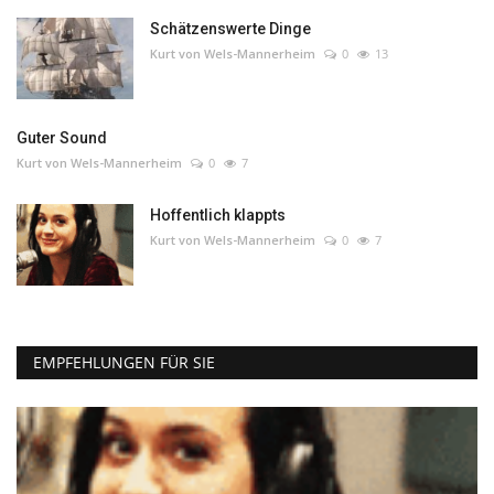
Schätzenswerte Dinge
Kurt von Wels-Mannerheim
0
13
Guter Sound
Kurt von Wels-Mannerheim
0
7
Hoffentlich klappts
Kurt von Wels-Mannerheim
0
7
EMPFEHLUNGEN FÜR SIE